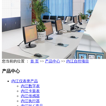
您当前的位置 ：
首 页
>>
产品中心
>>
内江自控项目
产品中心
内江仪表类产品
内江数字表
内江卡装表
内江传感器
内江执行器
内江PLC产品